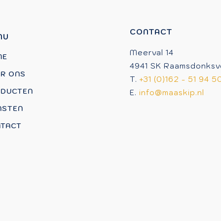
CONTACT
NU
Meerval 14
ME
4941 SK Raamsdonksv
R ONS
T.
+31 (0)162 - 51 94 5
DUCTEN
E.
info@maaskip.nl
NSTEN
TACT