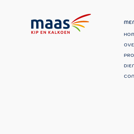
ME
HO
OVE
PRO
DIE
CON